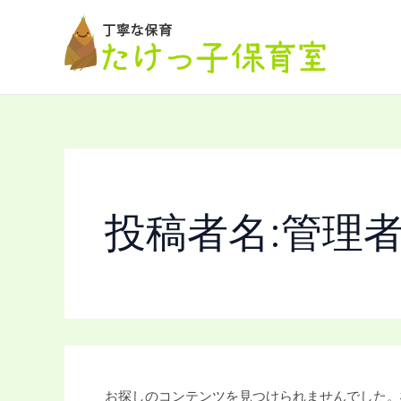
検
内
索
容
対
を
象:
ス
キ
ッ
プ
投稿者名:管理
お探しのコンテンツを見つけられませんでした。